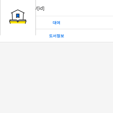
book/rent/[id]
대여
도서정보