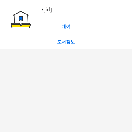
book/rent/[id]
대여
도서정보