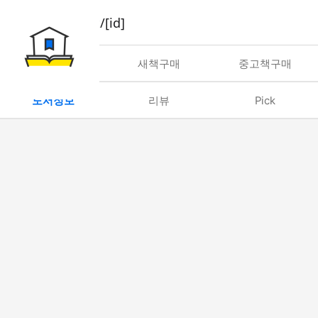
book/rent/[id]
대여
새책구매
중고책구매
도서정보
리뷰
Pick