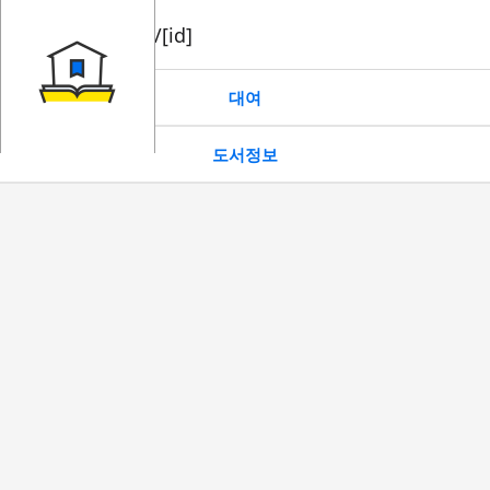
book/rent/[id]
대여
도서정보