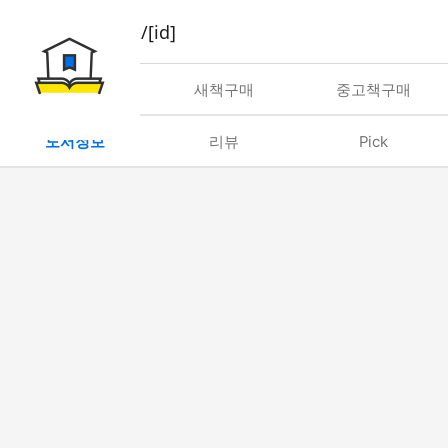
book/rent/[id]
대여
새책구매
중고책구매
도서정보
리뷰
Pick