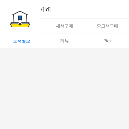
book/rent/[id]
대여
새책구매
중고책구매
도서정보
리뷰
Pick