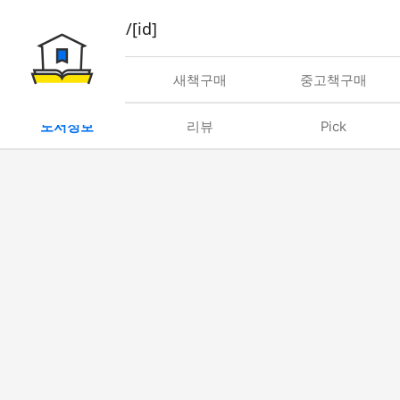
book/rent/[id]
대여
새책구매
중고책구매
도서정보
리뷰
Pick