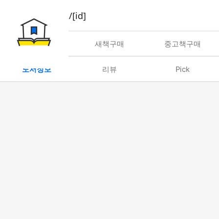
book/rent/[id]
대여
새책구매
중고책구매
도서정보
리뷰
Pick