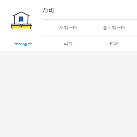
book/rent/[id]
대여
새책구매
중고책구매
도서정보
리뷰
Pick