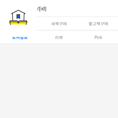
book/rent/[id]
대여
새책구매
중고책구매
도서정보
리뷰
Pick