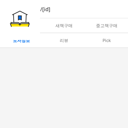
book/rent/[id]
대여
새책구매
중고책구매
도서정보
리뷰
Pick