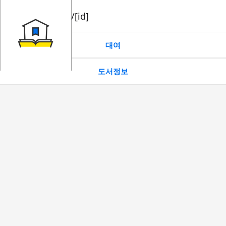
book/rent/[id]
대여
도서정보