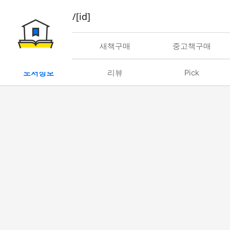
book/rent/[id]
대여
새책구매
중고책구매
도서정보
리뷰
Pick