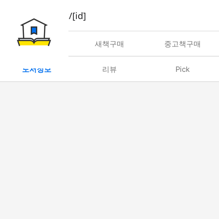
book/rent/[id]
대여
새책구매
중고책구매
도서정보
리뷰
Pick