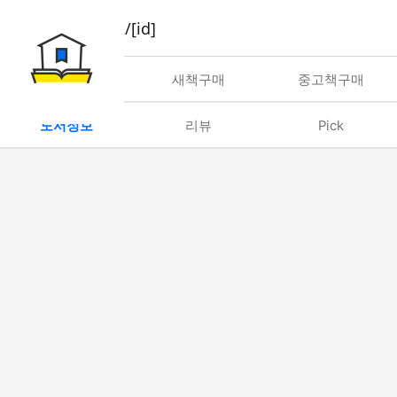
book/rent/[id]
대여
새책구매
중고책구매
도서정보
리뷰
Pick