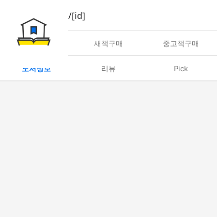
book/rent/[id]
대여
새책구매
중고책구매
도서정보
리뷰
Pick