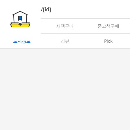
book/rent/[id]
대여
새책구매
중고책구매
도서정보
리뷰
Pick