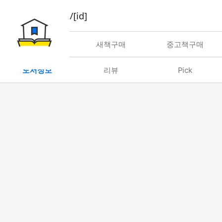
book/rent/[id]
대여
새책구매
중고책구매
도서정보
리뷰
Pick