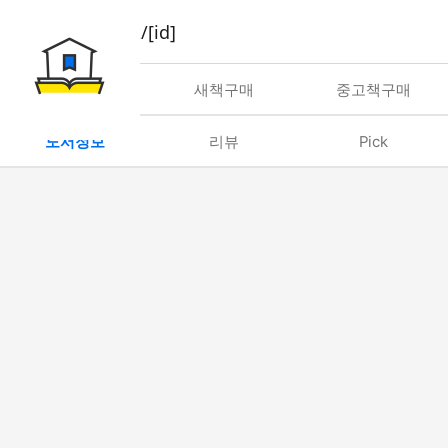
book/rent/[id]
대여
새책구매
중고책구매
도서정보
리뷰
Pick