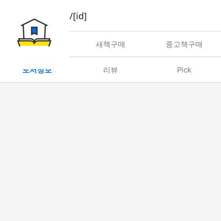
book/rent/[id]
대여
새책구매
중고책구매
도서정보
리뷰
Pick