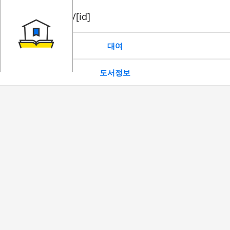
book/rent/[id]
대여
도서정보