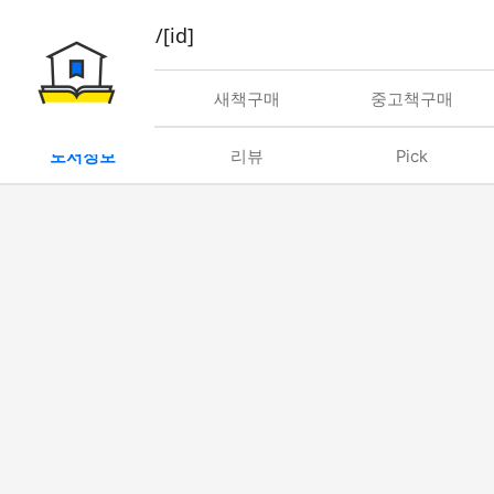
book/rent/[id]
대여
새책구매
중고책구매
도서정보
리뷰
Pick