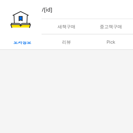
book/rent/[id]
대여
새책구매
중고책구매
도서정보
리뷰
Pick