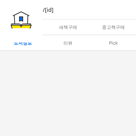
book/rent/[id]
대여
새책구매
중고책구매
도서정보
리뷰
Pick