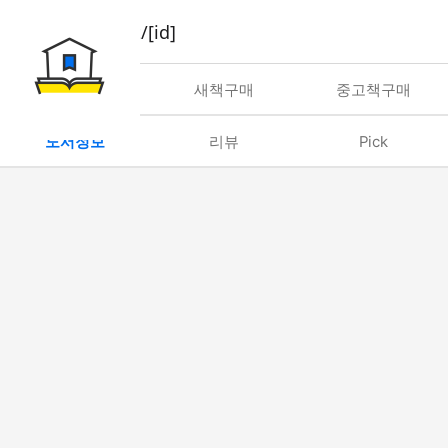
book/rent/[id]
대여
새책구매
중고책구매
도서정보
리뷰
Pick