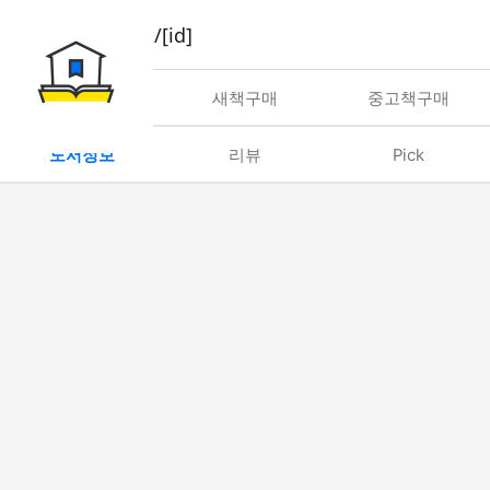
book/rent/[id]
대여
새책구매
중고책구매
도서정보
리뷰
Pick