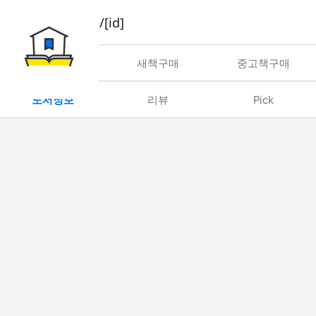
book/rent/[id]
대여
새책구매
중고책구매
도서정보
리뷰
Pick