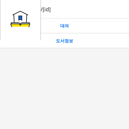
book/rent/[id]
대여
도서정보