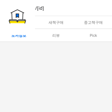
book/rent/[id]
대여
새책구매
중고책구매
도서정보
리뷰
Pick