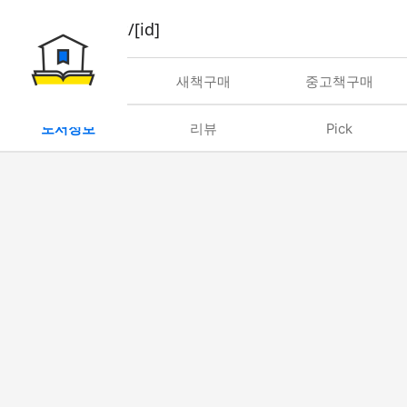
book/rent/[id]
대여
새책구매
중고책구매
도서정보
리뷰
Pick