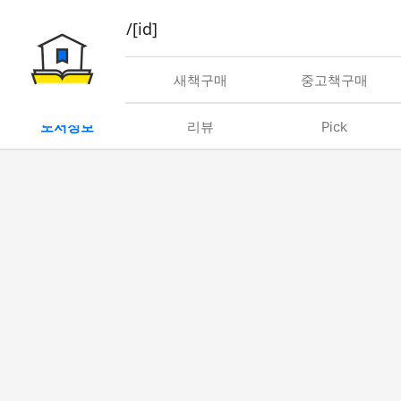
book/rent/[id]
대여
새책구매
중고책구매
도서정보
리뷰
Pick