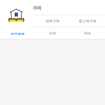
book/rent/[id]
대여
새책구매
중고책구매
도서정보
리뷰
Pick