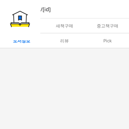
book/rent/[id]
대여
새책구매
중고책구매
도서정보
리뷰
Pick