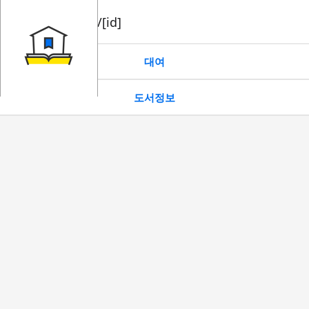
book/rent/[id]
대여
도서정보