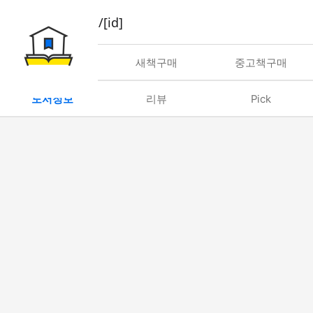
book/rent/[id]
대여
새책구매
중고책구매
도서정보
리뷰
Pick