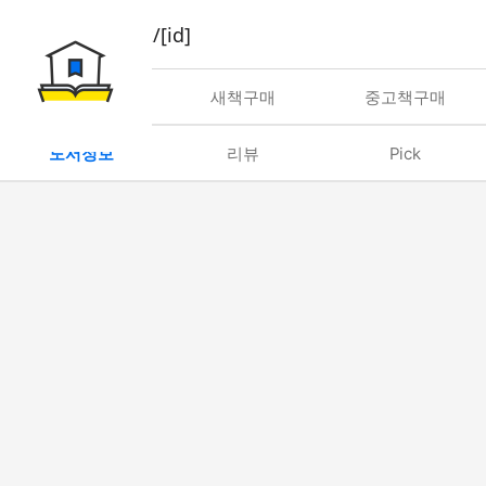
book/rent/[id]
대여
새책구매
중고책구매
도서정보
리뷰
Pick