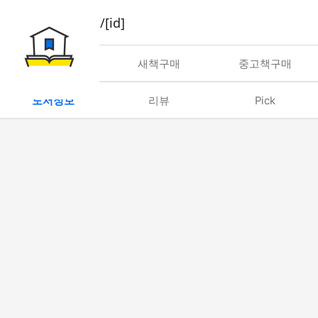
book/rent/[id]
대여
새책구매
중고책구매
도서정보
리뷰
Pick