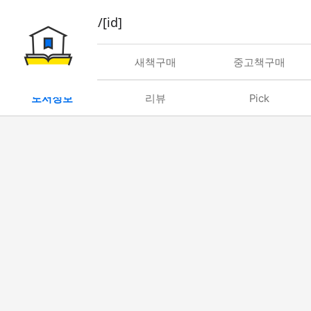
book/rent/[id]
대여
새책구매
중고책구매
도서정보
리뷰
Pick