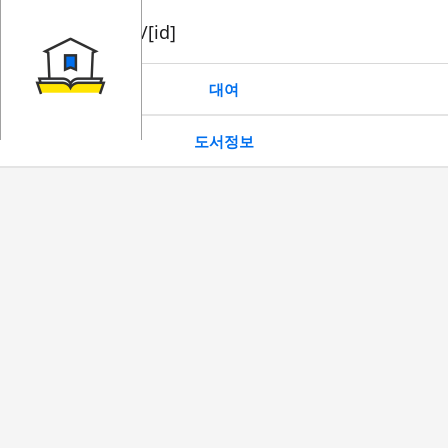
book/rent/[id]
대여
도서정보