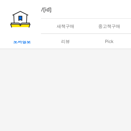
book/rent/[id]
대여
새책구매
중고책구매
도서정보
리뷰
Pick