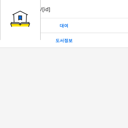
book/rent/[id]
대여
도서정보