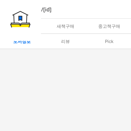
book/rent/[id]
대여
새책구매
중고책구매
도서정보
리뷰
Pick