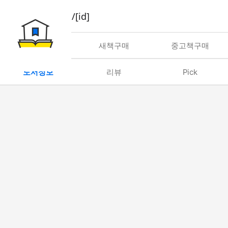
book/rent/[id]
대여
새책구매
중고책구매
도서정보
리뷰
Pick