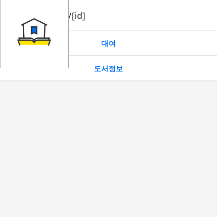
book/rent/[id]
대여
도서정보