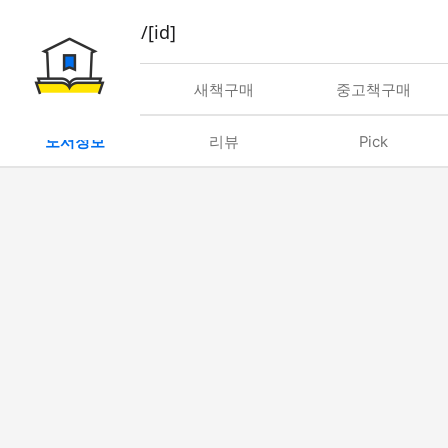
book/rent/[id]
대여
새책구매
중고책구매
도서정보
리뷰
Pick