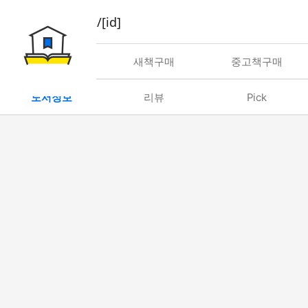
book/rent/[id]
대여
새책구매
중고책구매
도서정보
리뷰
Pick