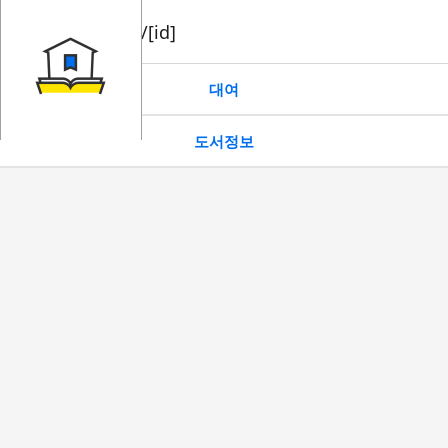
book/rent/[id]
대여
도서정보