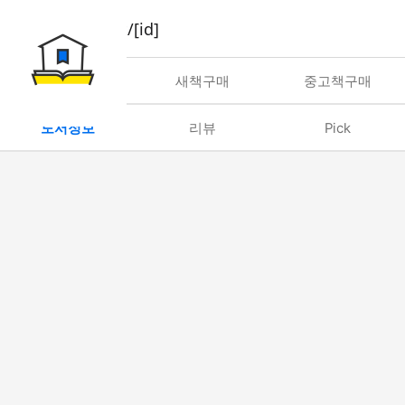
book/rent/[id]
대여
새책구매
중고책구매
도서정보
리뷰
Pick