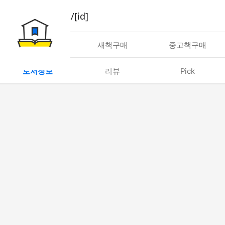
book/rent/[id]
대여
새책구매
중고책구매
도서정보
리뷰
Pick