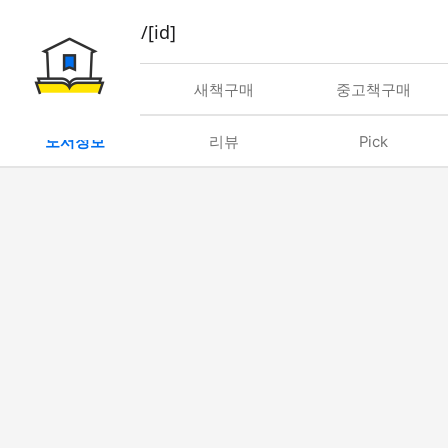
book/rent/[id]
대여
새책구매
중고책구매
도서정보
리뷰
Pick